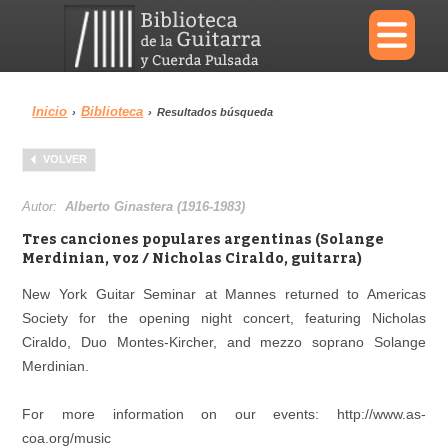
×
Inicio
Biblioteca
›
›
Resultados búsqueda
Menu
VOLVER
Biblioteca
Diccionario
Autor:
Alberto Ginastera (1916-1983)
Tres canciones populares argentinas (Solange
Merdinian, voz / Nicholas Ciraldo, guitarra)
New York Guitar Seminar at Mannes returned to Americas
Área personal
Reproductor
Society for the opening night concert, featuring Nicholas
Ciraldo, Duo Montes-Kircher, and mezzo soprano Solange
Merdinian.
For more information on our events: http://www.as-
coa.org/music