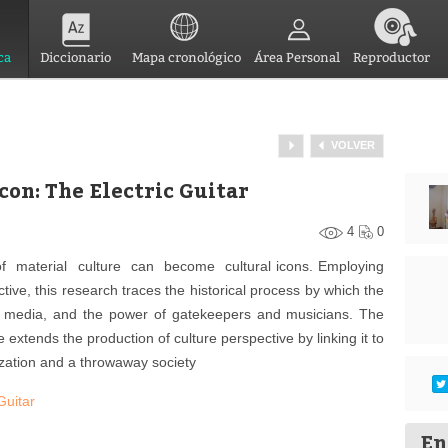
ca
Diccionario
Mapa cronológico
Área Personal
Reproductor
VOLVER
con: The Electric Guitar
4
0
of material culture can become cultural icons. Employing
tive, this research traces the historical process by which the
the media, and the power of gatekeepers and musicians. The
 extends the production of culture perspective by linking it to
zation and a throwaway society
Guitar
En