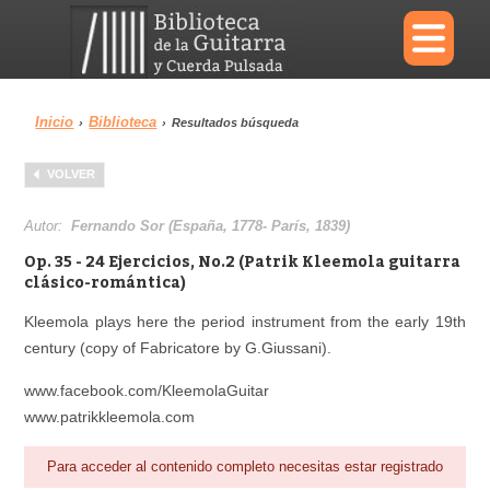
×
Inicio
Biblioteca
›
›
Resultados búsqueda
Menu
VOLVER
Biblioteca
Diccionario
Autor:
Fernando Sor (España, 1778- París, 1839)
Op. 35 - 24 Ejercicios, No.2 (Patrik Kleemola guitarra
clásico-romántica)
Kleemola plays here the period instrument from the early 19th
Área personal
Reproductor
century (copy of Fabricatore by G.Giussani).
www.facebook.com/KleemolaGuitar
www.patrikkleemola.com
Para acceder al contenido completo necesitas estar registrado