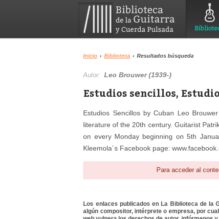
Bibliote
Inicio
›
Biblioteca
›
Resultados búsqueda
Leo Brouwer (1939-)
Autor:
Estudios sencillos, Estudi
Estudios Sencillos by Cuban Leo Brouwer i
literature of the 20th century. Guitarist Pat
on every Monday beginning on 5th Januar
Kleemola´s Facebook page: www.facebook
Para acceder al conte
Los enlaces publicados en La Biblioteca de la Gu
algún compositor, intérprete o empresa, por cua
web vulnera los derechos de autor, infórmenos y 