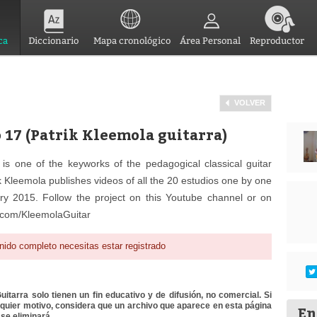
ca
Diccionario
Mapa cronológico
Área Personal
Reproductor
VOLVER
o 17 (Patrik Kleemola guitarra)
s one of the keyworks of the pedagogical classical guitar
rik Kleemola publishes videos of all the 20 estudios one by one
y 2015. Follow the project on this Youtube channel or on
.com/KleemolaGuitar
nido completo necesitas estar registrado
itarra solo tienen un fin educativo y de difusión, no comercial. Si
lquier motivo, considera que un archivo que aparece en esta página
En
se eliminará.