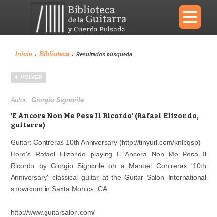
×
Inicio
Biblioteca
›
›
Resultados búsqueda
Menu
VOLVER
Biblioteca
Diccionario
Autor:
Giorgio Signorile
'E Ancora Non Me Pesa Il Ricordo' (Rafael Elizondo,
guitarra)
Guitar: Contreras 10th Anniversary (http://tinyurl.com/knlbqsp)
Área personal
Reproductor
Here's Rafael Elizondo playing E Ancora Non Me Pesa Il
Ricordo by Giorgio Signorile on a Manuel Contreras '10th
Anniversary' classical guitar at the Guitar Salon International
showroom in Santa Monica, CA.
http://www.guitarsalon.com/