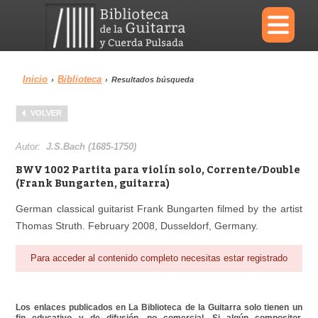
×
Inicio
Biblioteca
›
›
Resultados búsqueda
Menu
VOLVER
Biblioteca
Diccionario
Autor:
J.S.Bach (1685-1750)
BWV 1002 Partita para violín solo, Corrente/Double
(Frank Bungarten, guitarra)
German classical guitarist Frank Bungarten filmed by the artist
Área personal
Reproductor
Thomas Struth. February 2008, Dusseldorf, Germany.
Para acceder al contenido completo necesitas estar registrado
Los enlaces publicados en La Biblioteca de la Guitarra solo tienen un
fin educativo y de difusión, no comercial. Si algún compositor,