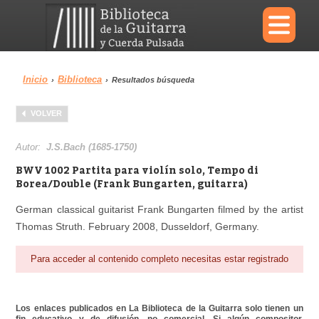
×
Inicio
Biblioteca
›
›
Resultados búsqueda
Menu
VOLVER
Biblioteca
Diccionario
Autor:
J.S.Bach (1685-1750)
BWV 1002 Partita para violín solo, Tempo di
Borea/Double (Frank Bungarten, guitarra)
German classical guitarist Frank Bungarten filmed by the artist
Área personal
Reproductor
Thomas Struth. February 2008, Dusseldorf, Germany.
Para acceder al contenido completo necesitas estar registrado
Los enlaces publicados en La Biblioteca de la Guitarra solo tienen un
fin educativo y de difusión, no comercial. Si algún compositor,