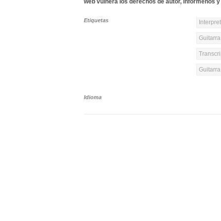
web vulnera los derechos de autor, infórmenos y 
Etiquetas
Interpre
Guitarra
Transcri
Guitarr
Idioma