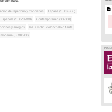
se eliminará.
tación de repertorio y Conciertos
España (S. XIX-XXI)
 Española (S. XVIII-XXI)
Contemporáneo (XX-XXI)
pciones y arreglos
Ins. + violín, violonchelo o flauta
a moderna (S. XIX-XX)
PUBLI