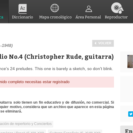
ca
Diccionario
Mapa cronológico
Área Personal
Reproductor
VOLVER
-1948)
dio No.4 (Christopher Rude, guitarra)
's 24 preludes. This one is barely a sketch, so don't blink.
nido completo necesitas estar registrado
itarra solo tienen un fin educativo y de difusión, no comercial. Si
lquier motivo, considera que un archivo que aparece en esta página
se eliminará.
tación de repertorio y Conciertos
En