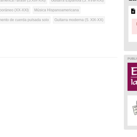
mérica / Brasil (S.XIX-XXI)
Guitarra Española (S. XVIII-XXI)
oráneo (XX-XXI)
Música Hispanoamericana
umento de cuerda pulsada solo
Guitarra moderna (S. XIX-XX)
PUBLI