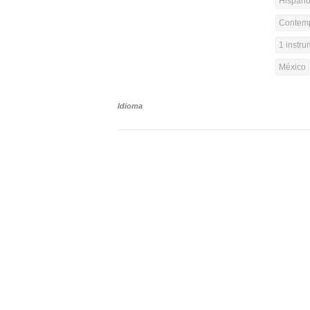
Hispanoa
Contemp
1 instr
México
Idioma