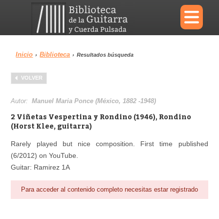
×
Inicio
Biblioteca
›
›
Resultados búsqueda
Menu
VOLVER
Biblioteca
Diccionario
Autor:
Manuel Maria Ponce (México, 1882 -1948)
2 Viñetas Vespertina y Rondino (1946), Rondino
(Horst Klee, guitarra)
Rarely played but nice composition. First time published
Área personal
Reproductor
(6/2012) on YouTube.
Guitar: Ramirez 1A
Para acceder al contenido completo necesitas estar registrado