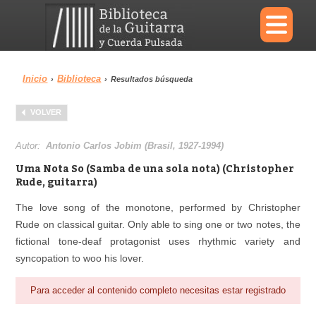
×
Inicio
Biblioteca
›
›
Resultados búsqueda
Menu
VOLVER
Biblioteca
Diccionario
Autor:
Antonio Carlos Jobim (Brasil, 1927-1994)
Uma Nota So (Samba de una sola nota) (Christopher
Rude, guitarra)
The love song of the monotone, performed by Christopher
Área personal
Reproductor
Rude on classical guitar. Only able to sing one or two notes, the
fictional tone-deaf protagonist uses rhythmic variety and
syncopation to woo his lover.
Para acceder al contenido completo necesitas estar registrado