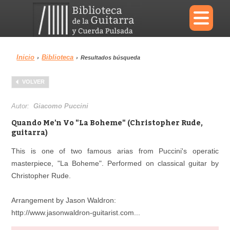
×
Inicio
Biblioteca
›
›
Resultados búsqueda
Menu
VOLVER
Biblioteca
Diccionario
Autor:
Giacomo Puccini
Quando Me'n Vo "La Boheme" (Christopher Rude,
guitarra)
This is one of two famous arias from Puccini's operatic
Área personal
Reproductor
masterpiece, "La Boheme". Performed on classical guitar by
Christopher Rude.
Arrangement by Jason Waldron:
http://www.jasonwaldron-guitarist.com...