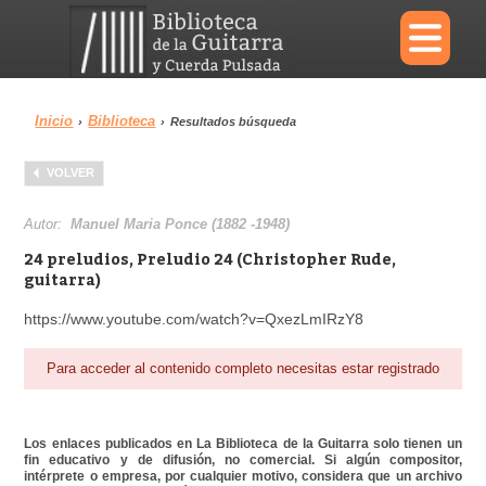
×
Inicio
Biblioteca
›
›
Resultados búsqueda
Menu
VOLVER
Biblioteca
Diccionario
Autor:
Manuel Maria Ponce (1882 -1948)
24 preludios, Preludio 24 (Christopher Rude,
guitarra)
https://www.youtube.com/watch?v=QxezLmIRzY8
Área personal
Reproductor
Para acceder al contenido completo necesitas estar registrado
Los enlaces publicados en La Biblioteca de la Guitarra solo tienen un
fin educativo y de difusión, no comercial. Si algún compositor,
intérprete o empresa, por cualquier motivo, considera que un archivo