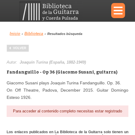
×
Inicio
Biblioteca
›
›
Resultados búsqueda
Menu
VOLVER
Biblioteca
Diccionario
Autor:
Joaquín Turina (España, 1882-1949)
Fandanguillo - Op 36 (Giacomo Susani, guitarra)
Giacomo Susani plays Joaquin Turina Fandanguillo. Op. 36.
On Off Theatre, Padova, December 2015. Guitar Domingo
Área personal
Reproductor
Esteso 1926.
Para acceder al contenido completo necesitas estar registrado
Los enlaces publicados en La Biblioteca de la Guitarra solo tienen un