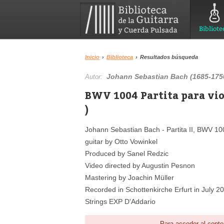
Bibliote
Inicio
›
Biblioteca
›
Resultados búsqueda
Johann Sebastian Bach (1685-175
Autor:
BWV 1004 Partita para viol
)
Johann Sebastian Bach - Partita II, BWV 10
guitar by Otto Vowinkel
Produced by Sanel Redzic
Video directed by Augustin Pesnon
Mastering by Joachin Müller
Recorded in Schottenkirche Erfurt in July 2
Strings EXP D'Addario
Para acceder al conte