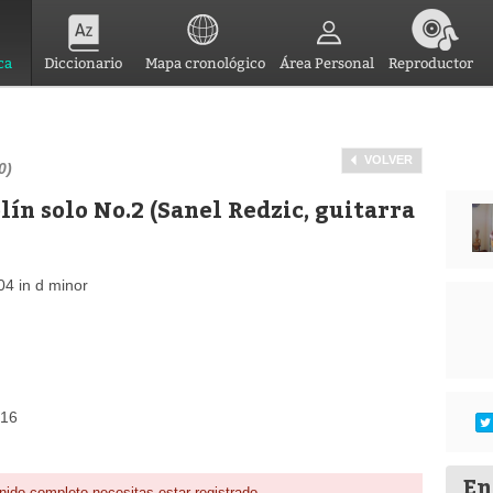
ca
Diccionario
Mapa cronológico
Área Personal
Reproductor
VOLVER
0)
ín solo No.2 (Sanel Redzic, guitarra
04 in d minor
016
En
nido completo necesitas estar registrado