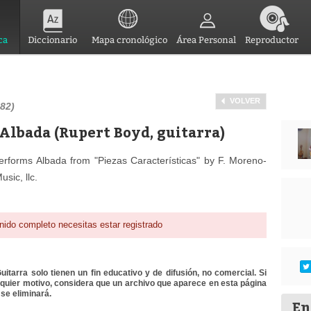
ca
Diccionario
Mapa cronológico
Área Personal
Reproductor
VOLVER
82)
- Albada (Rupert Boyd, guitarra)
 performs Albada from "Piezas Características" by F. Moreno-
sic, llc.
nido completo necesitas estar registrado
itarra solo tienen un fin educativo y de difusión, no comercial. Si
lquier motivo, considera que un archivo que aparece en esta página
se eliminará.
En