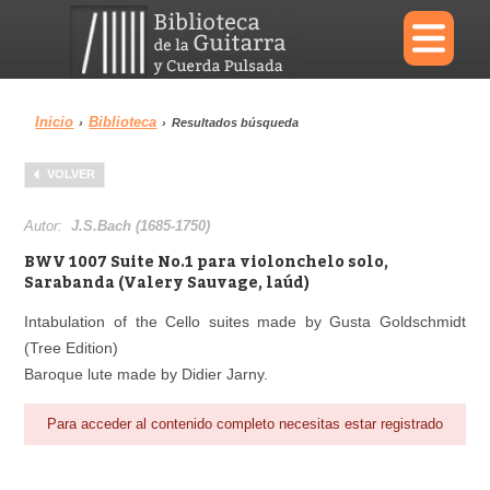
×
Inicio
Biblioteca
›
›
Resultados búsqueda
Menu
VOLVER
Biblioteca
Diccionario
Autor:
J.S.Bach (1685-1750)
BWV 1007 Suite No.1 para violonchelo solo,
Sarabanda (Valery Sauvage, laúd)
Intabulation of the Cello suites made by Gusta Goldschmidt
Área personal
Reproductor
(Tree Edition)
Baroque lute made by Didier Jarny.
Para acceder al contenido completo necesitas estar registrado