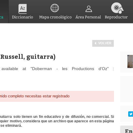
ca
Diccionario
Mapa cronológico
Área Personal
Reproductor
VOLVER
Russell, guitarra)
available at "Doberman - les Productions d'Oz" :
nido completo necesitas estar registrado
itarra solo tienen un fin educativo y de difusión, no comercial. Si
lquier motivo, considera que un archivo que aparece en esta página
se eliminará.
En