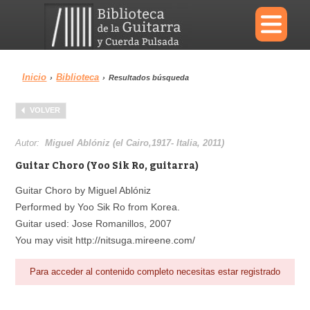
×
Inicio
Biblioteca
›
›
Resultados búsqueda
Menu
VOLVER
Biblioteca
Diccionario
Autor:
Miguel Ablóniz (el Cairo,1917- Italia, 2011)
Guitar Choro (Yoo Sik Ro, guitarra)
Guitar Choro by Miguel Ablóniz
Performed by Yoo Sik Ro from Korea.
Área personal
Reproductor
Guitar used: Jose Romanillos, 2007
You may visit http://nitsuga.mireene.com/
Para acceder al contenido completo necesitas estar registrado