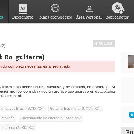
ca
Diccionario
Mapa cronológico
Área Personal
Reproductor
VOLVER
47)
k Ro, guitarra)
nido completo necesitas estar registrado
itarra solo tienen un fin educativo y de difusión, no comercial. Si
lquier motivo, considera que un archivo que aparece en esta página
se eliminará.
mérica / Brasil (S.XIX-XXI)
Guitarra Española (S. XVIII-XXI)
Brasileña
1 instrumento de cuerda pulsada solo
a moderna (S. XIX-XX)
En