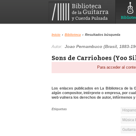
Bibliote
Inicio
›
Biblioteca
›
Resultados búsqueda
Joao Pernambuco (Brasil, 1883-19
Autor:
Sons de Carriohoes (Yoo Si
Para acceder al conte
Los enlaces publicados en La Biblioteca de la Gu
algún compositor, intérprete o empresa, por cua
web vulnera los derechos de autor, infórmenos y 
Etiquetas
Hispanoa
Música 
Guitarr