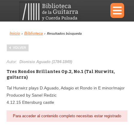
×
Inicio
Biblioteca
›
›
Resultados búsqueda
Menu
VOLVER
Biblioteca
Diccionario
Autor:
Dionisio Aguado (1784-1849)
Tres Rondos Brillantes Op.2, No.1 (Tal Hurwitz,
guitarra)
Tal Hurwirz plays D.Aguado, Adagio et Rondo in E minor/major
Área personal
Reproductor
Produced by Sanel Redzic
4.12.15 Ettersburg castle
Para acceder al contenido completo necesitas estar registrado