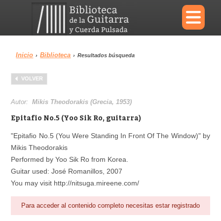
×
Inicio
Biblioteca
›
›
Resultados búsqueda
Menu
VOLVER
Biblioteca
Diccionario
Autor:
Mikis Theodorakis (Grecia, 1953)
Epitafio No.5 (Yoo Sik Ro, guitarra)
"Epitafio No.5 (You Were Standing In Front Of The Window)" by
Mikis Theodorakis
Área personal
Reproductor
Performed by Yoo Sik Ro from Korea.
Guitar used: José Romanillos, 2007
You may visit http://nitsuga.mireene.com/
Para acceder al contenido completo necesitas estar registrado