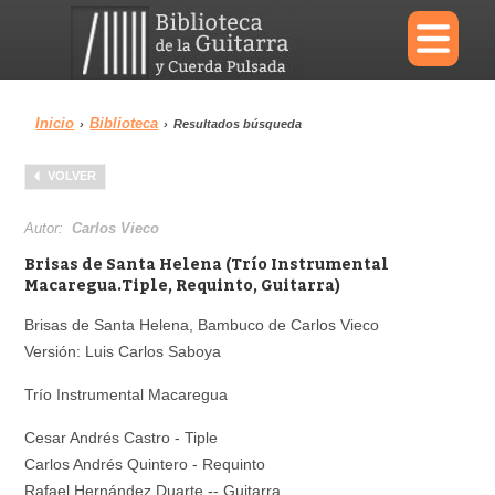
×
Inicio
Biblioteca
›
›
Resultados búsqueda
Menu
VOLVER
Biblioteca
Diccionario
Autor:
Carlos Vieco
Brisas de Santa Helena (Trío Instrumental
Macaregua.Tiple, Requinto, Guitarra)
Brisas de Santa Helena, Bambuco de Carlos Vieco
Área personal
Reproductor
Versión: Luis Carlos Saboya
Trío Instrumental Macaregua
Cesar Andrés Castro - Tiple
Carlos Andrés Quintero - Requinto
Rafael Hernández Duarte -- Guitarra