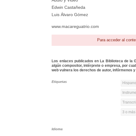
Audio y Video
Edwin Castañeda
Luis Álvaro Gómez
www.macareguatrio.com
Para acceder al conte
Los enlaces publicados en La Biblioteca de la Gu
algún compositor, intérprete o empresa, por cua
web vulnera los derechos de autor, infórmenos y 
Etiquetas
Hispanoa
Instrume
Transcri
3 o más
Idioma