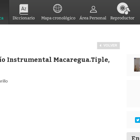
ca
Diccionario
Mapa cronológico
Área Personal
Reproductor
VOLVER
río Instrumental Macaregua.Tiple,
rillo
En