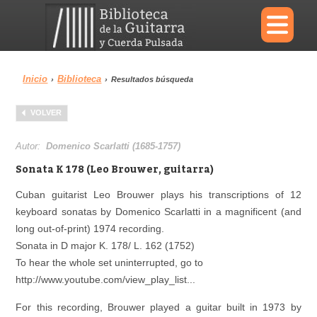
×
Inicio
Biblioteca
›
›
Resultados búsqueda
Menu
VOLVER
Biblioteca
Diccionario
Autor:
Domenico Scarlatti (1685-1757)
Sonata K 178 (Leo Brouwer, guitarra)
Cuban guitarist Leo Brouwer plays his transcriptions of 12
keyboard sonatas by Domenico Scarlatti in a magnificent (and
Área personal
Reproductor
long out-of-print) 1974 recording.
Sonata in D major K. 178/ L. 162 (1752)
To hear the whole set uninterrupted, go to
http://www.youtube.com/view_play_list...
For this recording, Brouwer played a guitar built in 1973 by