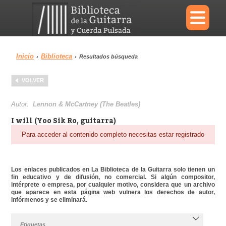
×
Inicio
Biblioteca
›
›
Resultados búsqueda
Menu
VOLVER
Biblioteca
Diccionario
Autor:
Lennon & McCartney (The Beatles)
I will (Yoo Sik Ro, guitarra)
Para acceder al contenido completo necesitas estar registrado
Área personal
Reproductor
Los enlaces publicados en La Biblioteca de la Guitarra solo tienen un
fin educativo y de difusión, no comercial. Si algún compositor,
intérprete o empresa, por cualquier motivo, considera que un archivo
que aparece en esta página web vulnera los derechos de autor,
infórmenos y se eliminará.
Etiquetas