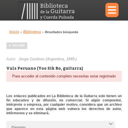
×
Inicio
Biblioteca
›
›
Resultados búsqueda
Menu
VOLVER
Biblioteca
Diccionario
Autor:
Jorge Cardoso (Argentina, 1949-)
Vals Peruano (Yoo Sik Ro, guitarra)
Para acceder al contenido completo necesitas estar registrado
Área personal
Reproductor
Los enlaces publicados en La Biblioteca de la Guitarra solo tienen un
fin educativo y de difusión, no comercial. Si algún compositor,
intérprete o empresa, por cualquier motivo, considera que un archivo
que aparece en esta página web vulnera los derechos de autor,
infórmenos y se eliminará.
Etiquetas