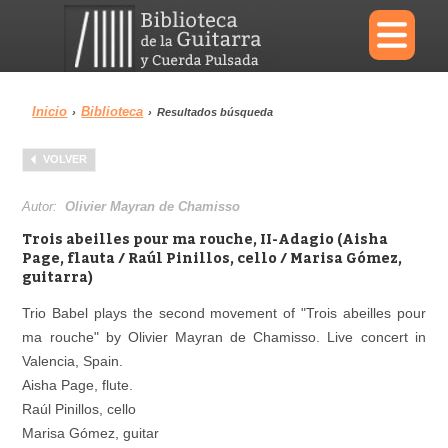
×
Inicio
Biblioteca
›
›
Resultados búsqueda
Menu
VOLVER
Biblioteca
Diccionario
Autor:
Olivier Mayran de Chamisso
Trois abeilles pour ma rouche, II-Adagio (Aisha
Page, flauta / Raúl Pinillos, cello / Marisa Gómez,
guitarra)
Área personal
Reproductor
Trio Babel plays the second movement of "Trois abeilles pour
ma rouche" by Olivier Mayran de Chamisso. Live concert in
Valencia, Spain.
Aisha Page, flute.
Raúl Pinillos, cello
Marisa Gómez, guitar