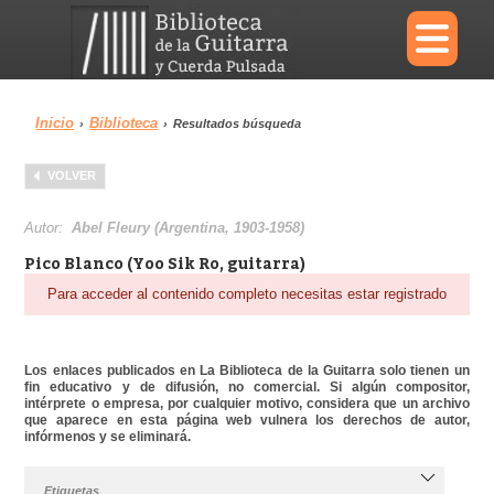
×
Inicio
Biblioteca
›
›
Resultados búsqueda
Menu
VOLVER
Biblioteca
Diccionario
Autor:
Abel Fleury (Argentina, 1903-1958)
Pico Blanco (Yoo Sik Ro, guitarra)
Para acceder al contenido completo necesitas estar registrado
Área personal
Reproductor
Los enlaces publicados en La Biblioteca de la Guitarra solo tienen un
fin educativo y de difusión, no comercial. Si algún compositor,
intérprete o empresa, por cualquier motivo, considera que un archivo
que aparece en esta página web vulnera los derechos de autor,
infórmenos y se eliminará.
Etiquetas