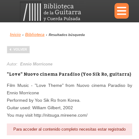
×
Inicio
Biblioteca
›
›
Resultados búsqueda
Menu
VOLVER
Biblioteca
Diccionario
Autor:
Ennio Morricone
"Love" Nuovo cinema Paradiso (Yoo Sik Ro, guitarra)
Film Music - "Love Theme" from Nuovo cinema Paradiso by
Ennio Morricone
Área personal
Reproductor
Performed by Yoo Sik Ro from Korea.
Guitar used: William Gilbert, 2002
You may visit http://nitsuga.mireene.com/
Para acceder al contenido completo necesitas estar registrado