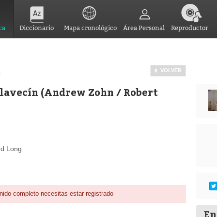
ca
Diccionario
Mapa cronológico
Área Personal
Reproductor
VOLVER
)
clavecín (Andrew Zohn / Robert
ard Long
nido completo necesitas estar registrado
En