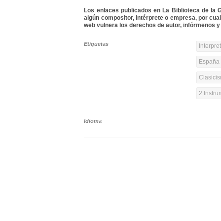
Los enlaces publicados en La Biblioteca de la Gu
algún compositor, intérprete o empresa, por cua
web vulnera los derechos de autor, infórmenos y 
Etiquetas
Interpre
España y
Clasicis
2 Instr
Idioma