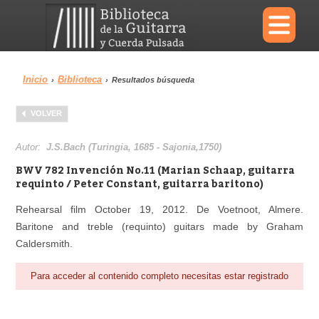
×
Inicio
Biblioteca
›
›
Resultados búsqueda
Menu
VOLVER
Biblioteca
Diccionario
Autor:
J.S.Bach (Turingia, 1685 - Sajonia,1750)
BWV 782 Invención No.11 (Marian Schaap, guitarra
requinto / Peter Constant, guitarra baritono)
Rehearsal film October 19, 2012. De Voetnoot, Almere.
Área personal
Reproductor
Baritone and treble (requinto) guitars made by Graham
Caldersmith.
Para acceder al contenido completo necesitas estar registrado