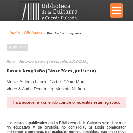
×
Inicio
Biblioteca
›
›
Resultados búsqueda
Menu
VOLVER
Biblioteca
Diccionario
Autor:
Antonio Lauro (Venezuela, 1917-1986)
Pasaje Aragüeño (César Mora, guitarra)
Music: Antonio Lauro | Guitar: César Mora.
Video & Audio Recording: Mostafa Moftah.
Área personal
Reproductor
Para acceder al contenido completo necesitas estar registrado
Los enlaces publicados en La Biblioteca de la Guitarra solo tienen un
fin educativo y de difusión, no comercial. Si algún compositor,
intérprete o empresa, por cualquier motivo, considera que un archivo