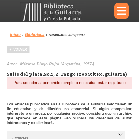
×
Inicio
Biblioteca
›
›
Resultados búsqueda
Menu
VOLVER
Biblioteca
Diccionario
Autor:
Máximo Diego Pujol (Argentina, 1957-)
Suite del plata No.1, 2. Tango (Yoo Sik Ro, guitarra)
Para acceder al contenido completo necesitas estar registrado
Área personal
Reproductor
Los enlaces publicados en La Biblioteca de la Guitarra solo tienen un
fin educativo y de difusión, no comercial. Si algún compositor,
intérprete o empresa, por cualquier motivo, considera que un archivo
que aparece en esta página web vulnera los derechos de autor,
infórmenos y se eliminará.
Etiquetas