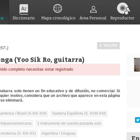
ca
Diccionario
Mapa cronológico
Área Personal
Reproductor
VOLVER
57-)
onga (Yoo Sik Ro, guitarra)
nido completo necesitas estar registrado
itarra solo tienen un fin educativo y de difusión, no comercial. Si
lquier motivo, considera que un archivo que aparece en esta página
se eliminará.
mérica / Brasil (S.XIX-XXI)
Guitarra Española (S. XVIII-XXI)
Hispanoamericana
1 instrumento de cuerda pulsada solo
a moderna (S. XIX-XX)
Argentina / Uruguay
En