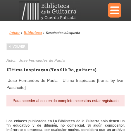
×
Inicio
Biblioteca
›
›
Resultados búsqueda
Menu
VOLVER
Biblioteca
Diccionario
Autor:
Jose Fernandes de Paula
Ultima Inspiraçao (Yoo Sik Ro, guitarra)
Jose Fernandes de Paula - Ultima Inspiracao [trans. by Ivan
Paschoito]
Área personal
Reproductor
Para acceder al contenido completo necesitas estar registrado
Los enlaces publicados en La Biblioteca de la Guitarra solo tienen un
fin educativo y de difusión, no comercial. Si algún compositor,
intérprete o empresa, por cualquier motivo, considera que un archivo