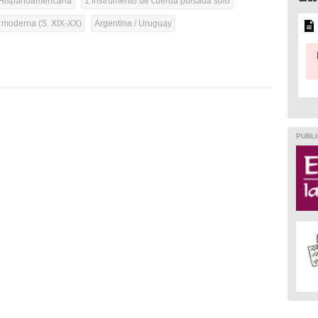
Hispanoamericana
1 instrumento de cuerda pulsada solo
a moderna (S. XIX-XX)
Argentina / Uruguay
PUBLI