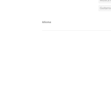
Música 
Guitarr
Idioma