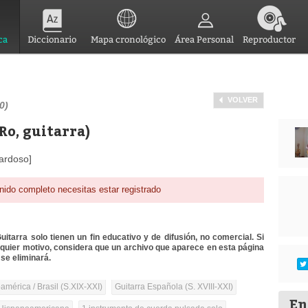
ca
Diccionario
Mapa cronológico
Área Personal
Reproductor
VOLVER
0)
Ro, guitarra)
Cardoso]
nido completo necesitas estar registrado
itarra solo tienen un fin educativo y de difusión, no comercial. Si
lquier motivo, considera que un archivo que aparece en esta página
se eliminará.
mérica / Brasil (S.XIX-XXI)
Guitarra Española (S. XVIII-XXI)
En