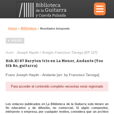
×
Inicio
Biblioteca
›
›
Resultados búsqueda
Menu
VOLVER
Biblioteca
Diccionario
Autor:
Joseph Haydn / Arreglo Francisco Tárrega (EP 127)
Hob.XI 87 Baryton trio en La Menor, Andante (Yoo
Sik Ro, guitarra)
Franz Joseph Haydn - Andante [arr. by Francisco Tarrega]
Área personal
Reproductor
Para acceder al contenido completo necesitas estar registrado
Los enlaces publicados en La Biblioteca de la Guitarra solo tienen un
fin educativo y de difusión, no comercial. Si algún compositor,
intérprete o empresa, por cualquier motivo, considera que un archivo