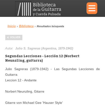
×
Inicio
Biblioteca
›
›
Resultados búsqueda
Menu
VOLVER
Biblioteca
Diccionario
Autor:
Julio S. Sagreras (Argentina, 1879-1942)
Segundas Lecciones - Lección 12 (Norbert
Neunzling, guitarra)
Julio Sagreras (1879-1942) - Las Segundas Lecciones de
Área personal
Reproductor
Guitarra
Leccion 12 - Andante
Norbert Neunzling, Gitarre
Gitarre von Michael Gee 'Hauser Style'