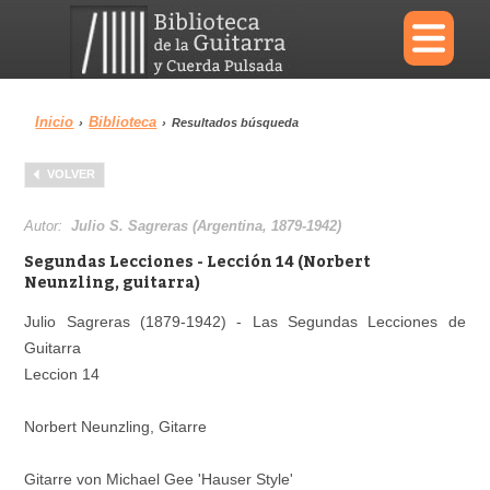
×
Inicio
Biblioteca
›
›
Resultados búsqueda
Menu
VOLVER
Biblioteca
Diccionario
Autor:
Julio S. Sagreras (Argentina, 1879-1942)
Segundas Lecciones - Lección 14 (Norbert
Neunzling, guitarra)
Julio Sagreras (1879-1942) - Las Segundas Lecciones de
Área personal
Reproductor
Guitarra
Leccion 14
Norbert Neunzling, Gitarre
Gitarre von Michael Gee 'Hauser Style'