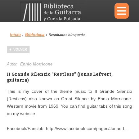
×
Inicio
Biblioteca
›
›
Resultados búsqueda
Menu
VOLVER
Biblioteca
Diccionario
Autor:
Ennio Morricone
II Grande Silenzio "Restless" (Jonas Lefvert,
guitarra)
This is my cover of the theme music to II Grande Silenzio
Área personal
Reproductor
(Restless) also known as Great Silence by Ennio Morricone.
Western movie from 1969. You can find guitar tabs of this song
on my website.
Facebook/Fanclub: http://www.facebook.com/pages/Jonas-L...