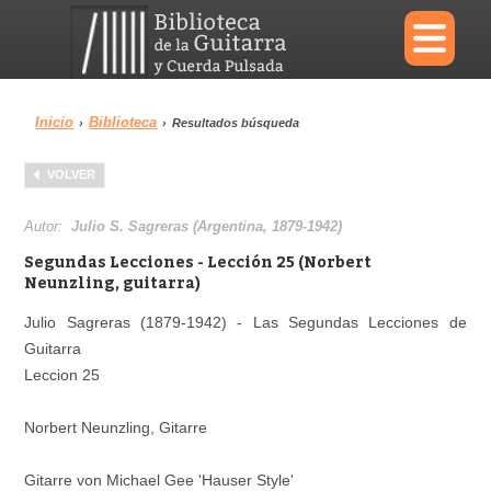
×
Inicio
Biblioteca
›
›
Resultados búsqueda
Menu
VOLVER
Biblioteca
Diccionario
Autor:
Julio S. Sagreras (Argentina, 1879-1942)
Segundas Lecciones - Lección 25 (Norbert
Neunzling, guitarra)
Julio Sagreras (1879-1942) - Las Segundas Lecciones de
Área personal
Reproductor
Guitarra
Leccion 25
Norbert Neunzling, Gitarre
Gitarre von Michael Gee 'Hauser Style'