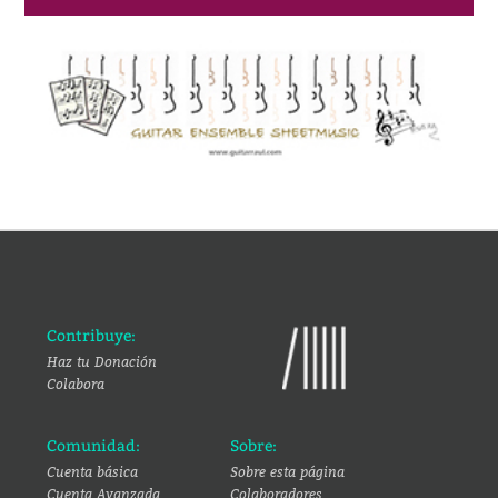
Contribuye:
Haz tu Donación
Colabora
Comunidad:
Sobre:
Cuenta básica
Sobre esta página
Cuenta Avanzada
Colaboradores