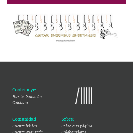
Contribuye:
Haz tu Donación
Colabora
Comunidad:
Sobre:
Cuenta básica
Sobre esta página
Cuenta Avanzada
Colaboradores