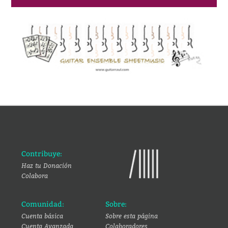
Contribuye:
Haz tu Donación
Colabora
Comunidad:
Sobre:
Cuenta básica
Sobre esta página
Cuenta Avanzada
Colaboradores