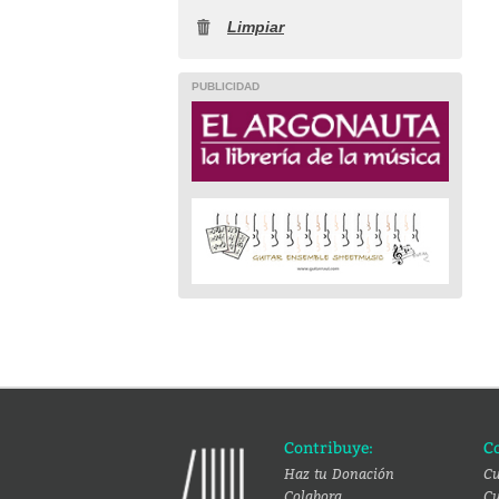
Limpiar
PUBLICIDAD
Contribuye:
C
Haz tu Donación
Cu
Colabora
Cu