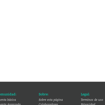
omunidad:
Sobre:
Legal:
enta básica
Sobre esta página
Terminos de uso
enta Avanzada
Colaboradores
Privacidad