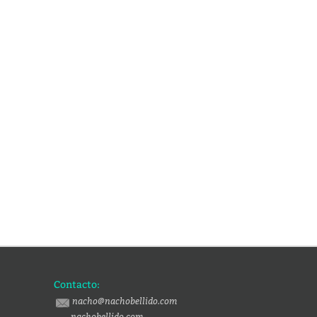
Contacto:
nacho@nachobellido.com
nachobellido.com