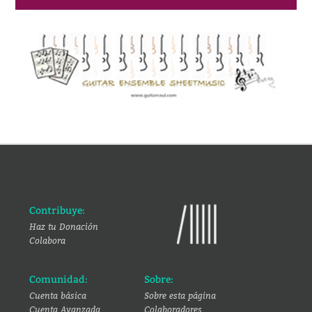
Contribuye:
Haz tu Donación
Colabora
Comunidad:
Sobre:
Cuenta básica
Sobre esta página
Cuenta Avanzada
Colaboradores