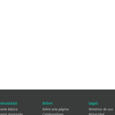
omunidad:
Sobre:
Legal:
enta básica
Sobre esta página
Terminos de uso
enta Avanzada
Colaboradores
Privacidad