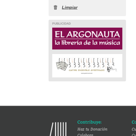
Limpiar
PUBLICIDAD
Contribuye:
C
Haz tu Donación
Cu
Colabora
Cu