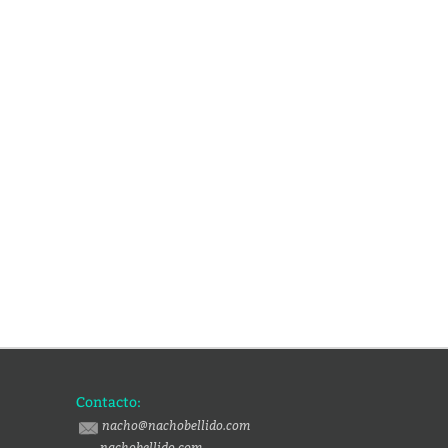
Contacto:
nacho@nachobellido.com
nachobellido.com