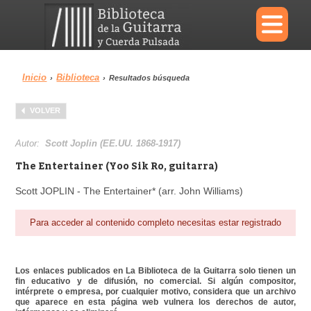
×
Inicio
Biblioteca
›
›
Resultados búsqueda
Menu
VOLVER
Biblioteca
Diccionario
Autor:
Scott Joplin (EE.UU. 1868-1917)
The Entertainer (Yoo Sik Ro, guitarra)
Scott JOPLIN - The Entertainer* (arr. John Williams)
Área personal
Reproductor
Para acceder al contenido completo necesitas estar registrado
Los enlaces publicados en La Biblioteca de la Guitarra solo tienen un
fin educativo y de difusión, no comercial. Si algún compositor,
intérprete o empresa, por cualquier motivo, considera que un archivo
que aparece en esta página web vulnera los derechos de autor,