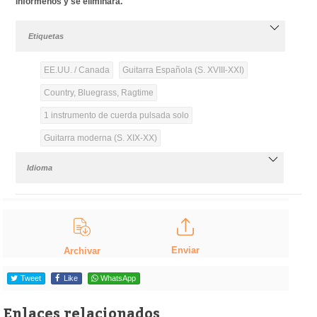
infórmenos y se eliminará.
Etiquetas
EE.UU. / Canada
Guitarra Española (S. XVIII-XXI)
Country, Bluegrass, Ragtime
1 instrumento de cuerda pulsada solo
Guitarra moderna (S. XIX-XX)
Idioma
Enviar
Archivar
Tweet
Like
WhatsApp
Enlaces relacionados