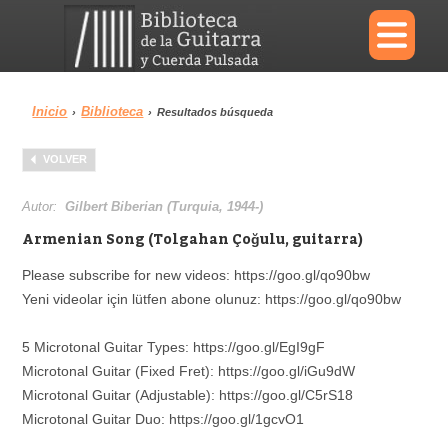
×
Inicio
Biblioteca
›
›
Resultados búsqueda
Menu
VOLVER
Biblioteca
Diccionario
Autor:
Gilbert Biberian (Turquia, 1944-)
Armenian Song (Tolgahan Çoğulu, guitarra)
Please subscribe for new videos: https://goo.gl/qo90bw
Yeni videolar için lütfen abone olunuz: https://goo.gl/qo90bw
Área personal
Reproductor
5 Microtonal Guitar Types: https://goo.gl/EgI9gF
Microtonal Guitar (Fixed Fret): https://goo.gl/iGu9dW
Microtonal Guitar (Adjustable): https://goo.gl/C5rS18
Microtonal Guitar Duo: https://goo.gl/1gcvO1